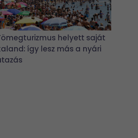
Tömegturizmus helyett saját
kaland: így lesz más a nyári
utazás