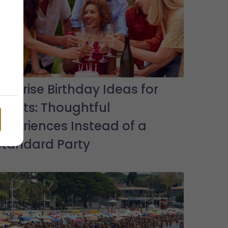
Surprise Birthday Ideas for
Adults: Thoughtful
Experiences Instead of a
Standard Party