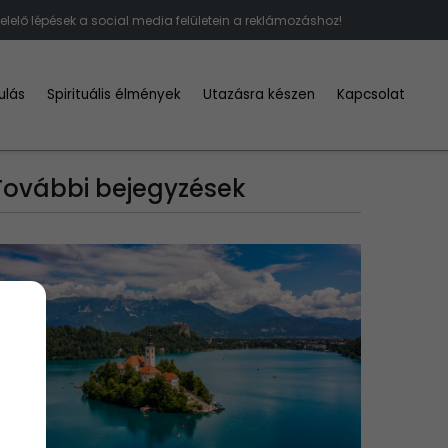
felelő lépések a social media felületein a reklámozáshoz!
ulás
Spirituális élmények
Utazásra készen
Kapcsolat
További bejegyzések