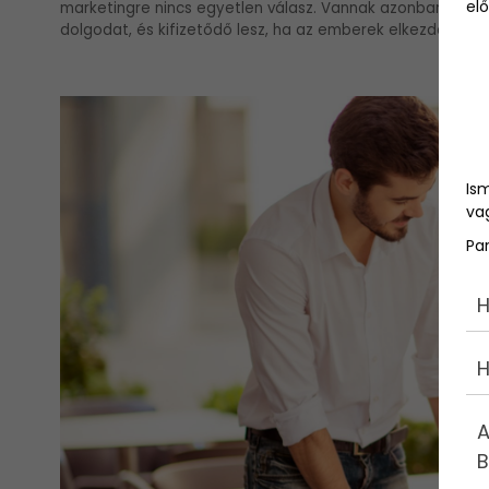
elő
marketingre nincs egyetlen válasz. Vannak azonban oly
dolgodat, és kifizetődő lesz, ha az emberek elkezdenek é
Is
vag
Pa
H
H
A
B