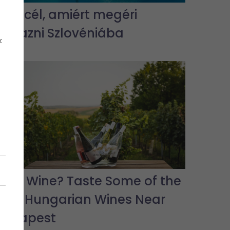
5 úti cél, amiért megéri
elutazni Szlovéniába
k
Love Wine? Taste Some of the
Best Hungarian Wines Near
Budapest