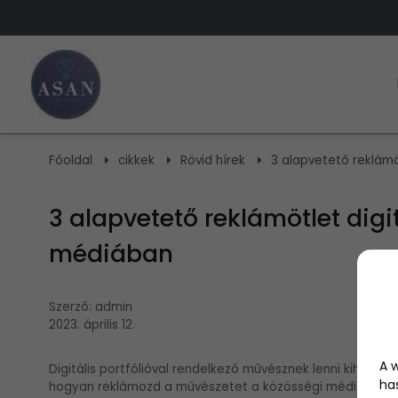
Főoldal
cikkek
Rövid hírek
3 alapvetető reklámö
3 alapvetető reklámötlet dig
médiában
Szerző:
admin
2023. április 12.
A 
Digitális portfólióval rendelkező művésznek lenni kihívást 
ha
hogyan reklámozd a művészetet a közösségi médiában? V