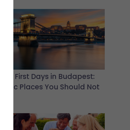
Your First Days in Budapest:
Iconic Places You Should Not
Miss