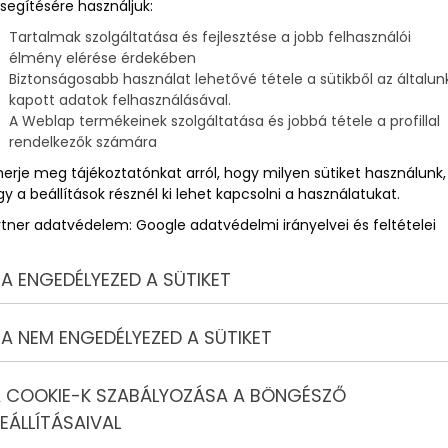
segítésére használjuk:
an lépések, amelyeket megtehetsz, hogy megkönnyítsd a
rdeklődni a munkád iránt.
Tartalmak szolgáltatása és fejlesztése a jobb felhasználói
élmény elérése érdekében
Biztonságosabb használat lehetővé tétele a sütikből az általun
kapott adatok felhasználásával.
A Weblap termékeinek szolgáltatása és jobbá tétele a profillal
rendelkezők számára
merje meg tájékoztatónkat arról, hogy milyen sütiket használunk,
y a beállítások résznél ki lehet kapcsolni a használatukat.
rtner adatvédelem:
Google adatvédelmi irányelvei és feltételei
A ENGEDÉLYEZED A SÜTIKET
A NEM ENGEDÉLYEZED A SÜTIKET
 COOKIE-K SZABÁLYOZÁSA A BÖNGÉSZŐ
EÁLLÍTÁSAIVAL