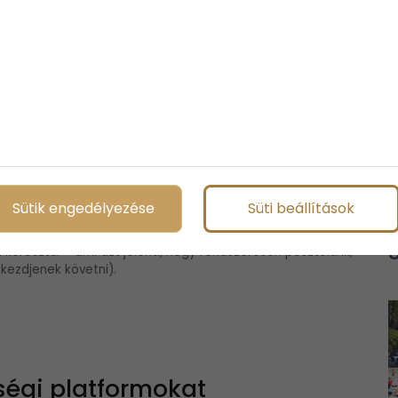
n. Noha munkád marketingjének
konyabb az Instagramon keresztül
áté Balázs online marketing
 gyorsan a közösségi média platformok egyik legnépszerűbb
számára, hogy szórakoztató és lebilincselő módon mutassák
.
g megcélzása nyilvánvaló lépésnek tűnhet digitális
Sütik engedélyezése
Süti beállítások
 figyelmen kívül azokat, akik még nem tudnak rólad. Mint
ságú, amikor új közönségeket próbálunk elérni a közösségi
keresztül – ami azt jelenti, hogy rendszeresen posztolunk,
kezdjenek követni).
ségi platformokat