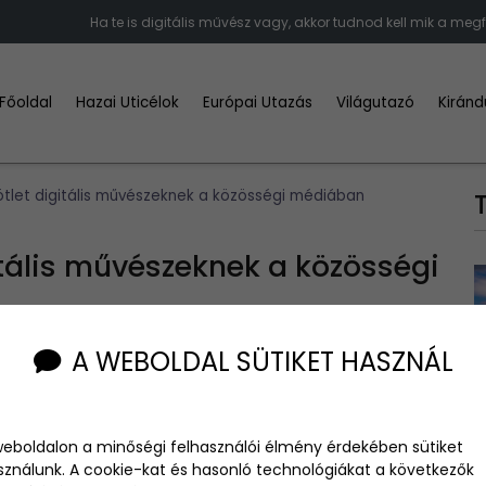
Ha te is digitális művész vagy, akkor tudnod kell mik a meg
Főoldal
Hazai Uticélok
Európai Utazás
Világutazó
Kiránd
tlet digitális művészeknek a közösségi médiában
itális művészeknek a közösségi
A WEBOLDAL SÜTIKET HASZNÁL
weboldalon a minőségi felhasználói élmény érdekében sütiket
jelent, amikor azzal a kérdéssel kell szembenézni, hogy
sználunk. A cookie-kat és hasonló technológiákat a következők
an ennek piaca? És kinek? A közösségi médiában történő