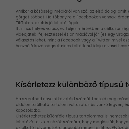
Amikor a közösségi médiáról van szó, az első dolog, amit
görget többet. Ha többnyire a Facebookon vannak, érdem
TikTokon, ezek is jó lehetőségek.
Itt nincs helyes válasz; ez teljes mértékben a célközönsé
videojáték-fejlesztéssel és animációval jár (ez egy virág
választás lehet, mint a Facebook vagy a Twitter, mivel ez
használó közönségnek nincs feltétlenül ideje olvasni hoss
Kísérletezz különböző típusú 
Ha szeretnéd növelni követőid számát fontold meg mások 
oldalon található tartalom változatos és vonzó legyen, é
kapcsolatba.
Kísérletezhetsz különféle típusú tartalommal is, nemcsak
lehetővé teszik a nézők számára, hogy meglássák, hogya
az alkotó folyamatok alaposabb megértéséhez. Győződj m