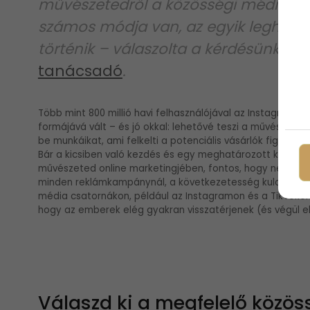
művészetedről a közösségi médiába
számos módja van, az egyik leghaté
történik – válaszolta a kérdésünkre
M
tanácsadó
.
Több mint 800 millió havi felhasználójával az Instagram
formájává vált – és jó okkal: lehetővé teszi a művészek 
be munkáikat, ami felkelti a potenciális vásárlók figyelmét
Bár a kicsiben való kezdés és egy meghatározott közönsé
művészeted online marketingjében, fontos, hogy ne hagyd
minden reklámkampánynál, a következetesség kulcsfontos
média csatornákon, például az Instagramon és a TikTokon 
hogy az emberek elég gyakran visszatérjenek (és végül el
Válaszd ki a megfelelő közös