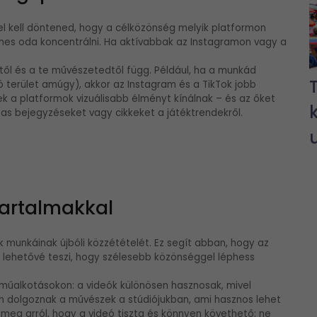
 el kell döntened, hogy a célközönség melyik platformon
es oda koncentrálni. Ha aktívabbak az Instagramon vagy a
gtől és a te művészetedtől függ. Például, ha a munkád
zó terület amúgy), akkor az Instagram és a TikTok jobb
ek a platformok vizuálisabb élményt kínálnak – és az őket
zas bejegyzéseket vagy cikkeket a játéktrendekről.
tartalmakkal
munkáinak újbóli közzétételét. Ez segít abban, hogy az
s lehetővé teszi, hogy szélesebb közönséggel léphess
 műalkotásokon: a videók különösen hasznosak, mivel
n dolgoznak a művészek a stúdiójukban, ami hasznos lehet
eg arról, hogy a videó tiszta és könnyen követhető; ne