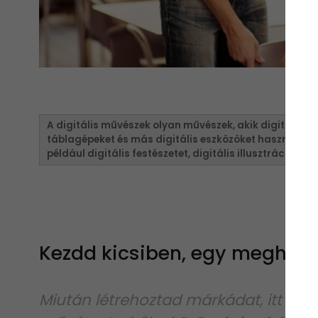
A digitális művészek olyan művészek, akik digitális t
táblagépeket és más digitális eszközöket használnak
például digitális festészetet, digitális illusztrációt, 
Kezdd kicsiben, egy meghatá
Miután létrehoztad márkádat, itt az ide