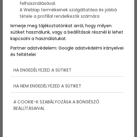
felhasználásával.
azokra az apróságokra, amelyektől sokkal kelendőbb
lesz ingatlanunk. Nem mindegy, milyen szöveget
A Weblap termékeinek szolgáltatása és jobbá
használunk, milyen képeket, és persze, hogy
tétele a profillal rendelkezők számára
mennyire vagyunk elérhetőek.
Ismerje meg tájékoztatónkat arról, hogy milyen
sütiket használunk, vagy a beállítások résznél ki lehet
kapcsolni a használatukat.
Partner adatvédelem:
Google adatvédelmi irányelvei
és feltételei
HA ENGEDÉLYEZED A SÜTIKET
HA NEM ENGEDÉLYEZED A SÜTIKET
A COOKIE-K SZABÁLYOZÁSA A BÖNGÉSZŐ
BEÁLLÍTÁSAIVAL
A szöveg mindent visz. Egy jól megfogalmazott,
tartalmas és informatív szöveg az ilyen hirdetések
egyik kulcsfontosságú eleme. Figyeljünk a helyesírási
hibákra, és a szóismétlésekre.