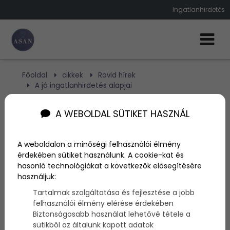
Ingatlanhirdetés
Főoldal
cikkek
Rövid hírek
A jó ingatlanhirdetés alapjai
A WEBOLDAL SÜTIKET HASZNÁL
A jó ingatlanhirdetés
alapjai
A weboldalon a minőségi felhasználói élmény
érdekében sütiket használunk. A cookie-kat és
hasonló technológiákat a következők elősegítésére
Szerző:
admin
használjuk:
2018. október 29.
Tartalmak szolgáltatása és fejlesztése a jobb
felhasználói élmény elérése érdekében
Egy
ingatlanhirdetés
t könnyű feladni akármelyik
Biztonságosabb használat lehetővé tétele a
online apróhirdetésben, vagy a közösségi média
sütikből az általunk kapott adatok
felületein. Fontosabb azonban, hogy figyeljünk