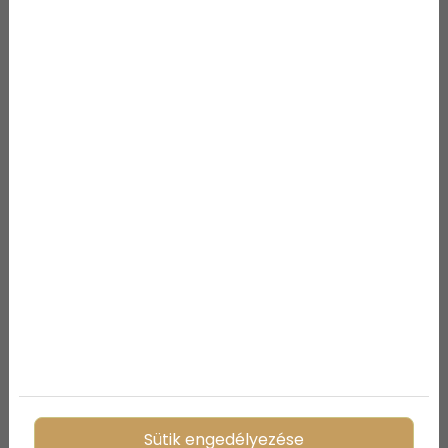
5 úti cél, amiért megéri elutazni
Szlovéniába
Sütik engedélyezése