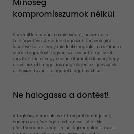
Minőség
kompromisszumok nélkül
Nem kell lemondania a minőségről, ha szűkös a
költségvetése. A modern fogászati technológiák
lehetővé teszik, hogy mindenki megtalálja a számára
ideális fogpótlást. Legyen szó kivehető fogsorról,
rögzített hídról vagy implantátumról, a lényeg, hogy
a kiválasztott megoldás megfeleljen az igényeinek
és hosszú távon is elégedettséget nyújtson.
Ne halogassa a döntést!
A foghiány nemcsak esztétikai problémát jelent,
hanem az egészségére is hatással lehet. Ha
pénztárcabarát, mégis minőségi megoldást keres,
bátran konzultáljon fogorvosával. Az időben