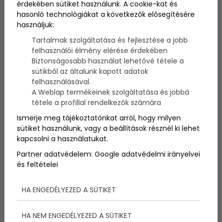
érdekében sütiket használunk. A cookie-kat és
Szerző:
admin
hasonló technológiákat a következők elősegítésére
2025. január 8.
használjuk:
Tartalmak szolgáltatása és fejlesztése a jobb
Tudja meg, milyen fogpótlási megoldások közül
felhasználói élmény elérése érdekében
választhat, ha fontos a minőség, de a költségek is
Biztonságosabb használat lehetővé tétele a
számítanak! Praktikus tippek és tanácsok egy
sütikből az általunk kapott adatok
helyen.
felhasználásával.
A Weblap termékeinek szolgáltatása és jobbá
tétele a profillal rendelkezők számára
Ismerje meg tájékoztatónkat arról, hogy milyen
sütiket használunk, vagy a beállítások résznél ki lehet
kapcsolni a használatukat.
Partner adatvédelem:
Google adatvédelmi irányelvei
és feltételei
HA ENGEDÉLYEZED A SÜTIKET
HA NEM ENGEDÉLYEZED A SÜTIKET