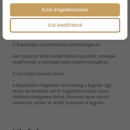
Sütik engedélyezése
A fogpótlás árak klinikánként eltérőek lehetnek,
ezért érdemes több helyről ajánlatot kérni. Ne csak
az árakat hasonlítsa össze, hanem a fogorvos
Süti beállítások
tapasztalatát és a használt anyagok minőségét is
vegye figyelembe!
2. Érdeklődjön részletfizetési lehetőségekről!
Sok fogászat kínál részletfizetési opciókat, amelyek
segíthetnek a költségek jobb kezelhetőségében.
3. Gondoljon hosszú távra!
A legolcsóbb megoldás nem mindig a legjobb. Egy
olcsó, de kevésbé tartós fogpótlás hosszú távon
többletköltségekkel járhat. Érdemes olyan opciót
választani, amely ár-érték arányban a legjobb.