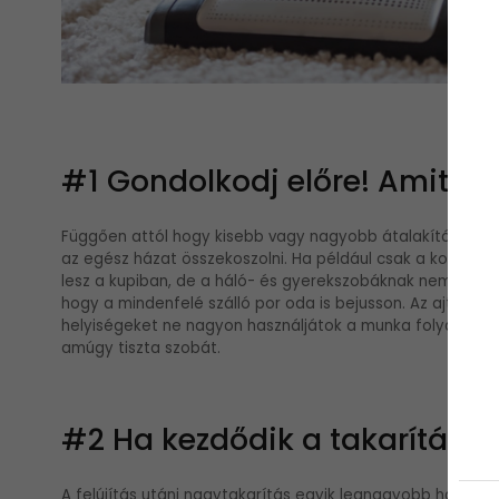
#1 Gondolkodj előre! Amit ne
Függően attól hogy kisebb vagy nagyobb átalakításról van
az egész házat összekoszolni. Ha például csak a konyhát új
lesz a kupiban, de a háló- és gyerekszobáknak nem szüks
hogy a mindenfelé szálló por oda is bejusson. Az ajtók alá
helyiségeket ne nagyon használjátok a munka folyamán elk
amúgy tiszta szobát.
#2 Ha kezdődik a takarítás: al
A felújítás utáni nagytakarítás egyik legnagyobb hátrány