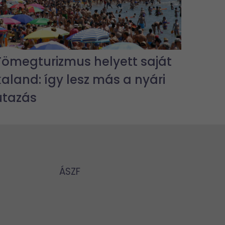
Tömegturizmus helyett saját
kaland: így lesz más a nyári
utazás
ÁSZF