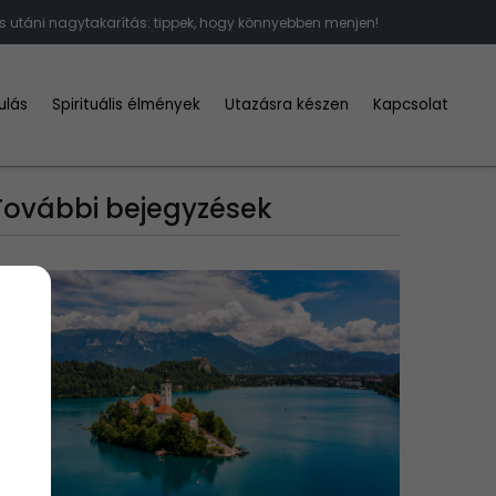
ás utáni nagytakarítás: tippek, hogy könnyebben menjen!
ulás
Spirituális élmények
Utazásra készen
Kapcsolat
További bejegyzések