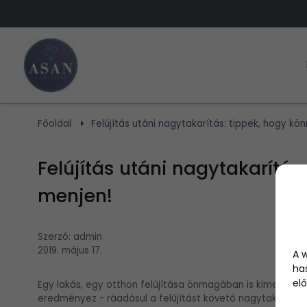
Főoldal
Felújítás utáni nagytakarítás: tippek, hogy k
Felújítás utáni nagytakarítá
menjen!
Szerző:
admin
2019. május 17.
A 
ha
elő
Egy lakás, egy otthon felújítása önmagában is kimerítő f
eredményez - ráadásul a felújítást követő nagytakarítás