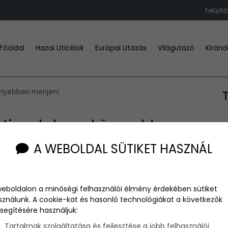
Felújít
Főoldal
Hazai Uticélok
Európai Utazás
Világutazó
Kiránd
önnyebben menjen!
s: tippek, hogy könnyebben
A WEBOLDAL SÜTIKET HASZNÁL
weboldalon a minőségi felhasználói élmény érdekében sütiket
sználunk. A cookie-kat és hasonló technológiákat a következők
segítésére használjuk:
eladat, és gyakran akár több héten át tartó koszt
 sem épp egyszerű munka. Mutatjuk, mit tehetsz azért, hogy
Tartalmak szolgáltatása és fejlesztése a jobb felhasználói