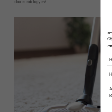
sikeresebb legyen!
Is
vag
Pa
H
H
A
B