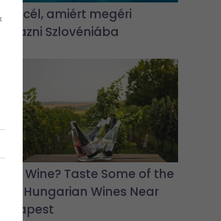
5 úti cél, amiért megéri
k
elutazni Szlovéniába
Love Wine? Taste Some of the
Best Hungarian Wines Near
Budapest