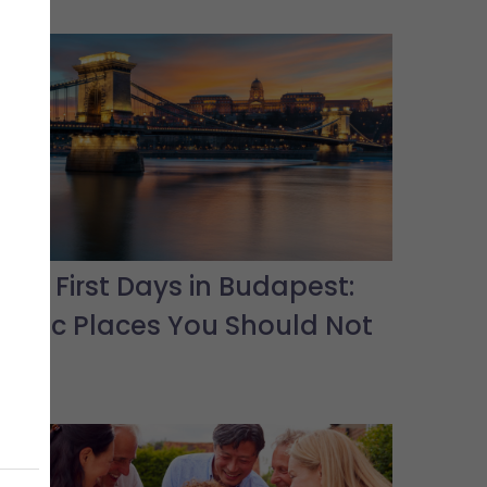
Your First Days in Budapest:
Iconic Places You Should Not
Miss