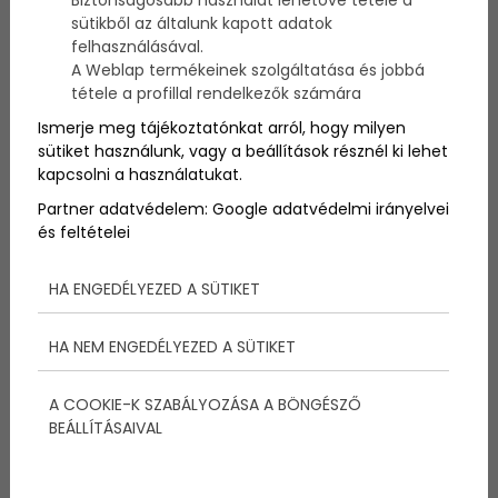
így nyilván alkalomhoz méltóan meg kell ünnepelni.
sütikből az általunk kapott adatok
De milyen ötleteket is ajánlunk erre a jeles napra?
felhasználásával.
A Weblap termékeinek szolgáltatása és jobbá
tétele a profillal rendelkezők számára
Ismerje meg tájékoztatónkat arról, hogy milyen
sütiket használunk, vagy a beállítások résznél ki lehet
kapcsolni a használatukat.
Partner adatvédelem:
Google adatvédelmi irányelvei
és feltételei
HA ENGEDÉLYEZED A SÜTIKET
HA NEM ENGEDÉLYEZED A SÜTIKET
Rengeteg ajándék és program ötletet lehetne
mondani, amivel megünnepelheted azt, hogy
A COOKIE-K SZABÁLYOZÁSA A BÖNGÉSZŐ
pároddal ismét egy boldog, kiegyensúlyozott évet
BEÁLLÍTÁSAIVAL
tudhattok magatok mögött – de nézzük, melyek a
legjobbak, amikkel Te sem fogsz mellé lőni!