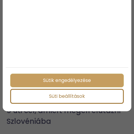
További bejegyzések
Sütik engedélyezése
Süti beállítások
5 úti cél, amiért megéri elutazni
Szlovéniába