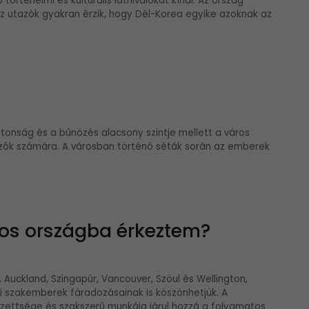
örténelmi és kulturális látnivalókat kínál. Az ország
az utazók gyakran érzik, hogy Dél-Korea egyike azoknak az
iztonság és a bűnözés alacsony szintje mellett a város
azók számára. A városban történő séták során az emberek
os országba érkeztem?
 Auckland, Szingapúr, Vancouver, Szöul és Wellington,
gi szakemberek fáradozásainak is köszönhetjük. A
zettsége és szakszerű munkája járul hozzá a folyamatos