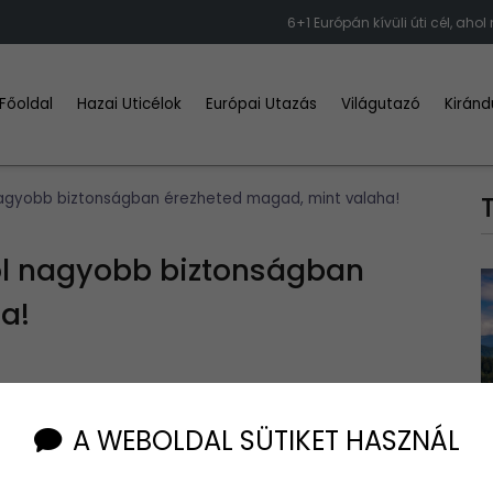
6+1 Európán kívüli úti cél, a
Főoldal
Hazai Uticélok
Európai Utazás
Világutazó
Kiránd
ol nagyobb biztonságban érezheted magad, mint valaha!
ahol nagyobb biztonságban
a!
A WEBOLDAL SÜTIKET HASZNÁL
 hat olyan helyszínét, valamint egy plusz várost, ahol nagyobb
ozása együtt jár a zavartalan utazás élményével.