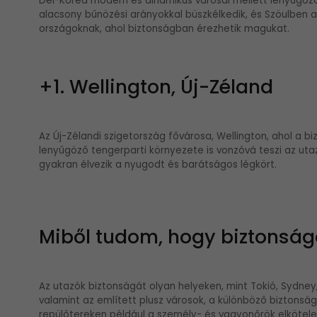
Dél-Korea modern és dinamikus városai mellett lenyűgöző t
alacsony bűnözési arányokkal büszkélkedik, és Szöulben 
országoknak, ahol biztonságban érezhetik magukat.
+1. Wellington, Új-Zéland
Az Új-Zélandi szigetország fővárosa, Wellington, ahol a b
lenyűgöző tengerparti környezete is vonzóvá teszi az ut
gyakran élvezik a nyugodt és barátságos légkört.
Miből tudom, hogy biztonság
Az utazók biztonságát olyan helyeken, mint Tokió, Sydney,
valamint az említett plusz városok, a különböző biztonsá
repülőtereken például a személy- és vagyonőrök elkötele