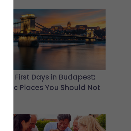
Your First Days in Budapest:
Iconic Places You Should Not
Miss