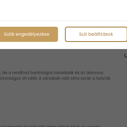
s magas szintű közbiztonsággal büszkélkedhet. Szingapúr
révén egy olyan úti cél, ahol a biztonság mindig az első
Sütik engedélyezése
Süti beállítások
, de a rendkívül barátságos kanadaiak és az alacsony
ztonságos úti céllá. A városban való séta során a turisták