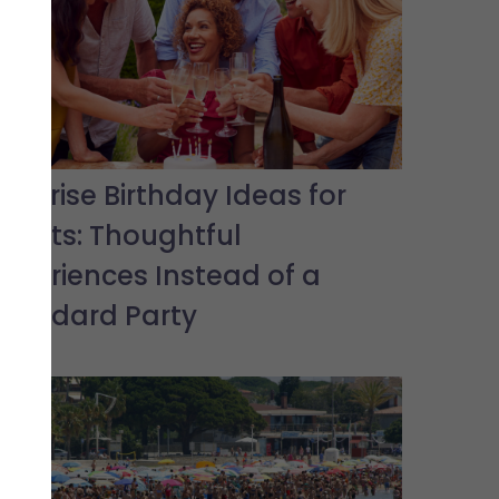
Surprise Birthday Ideas for
Adults: Thoughtful
Experiences Instead of a
Standard Party