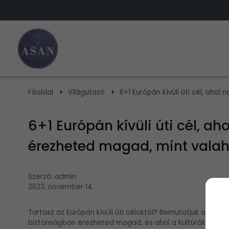
Főoldal
Világutazó
6+1 Európán kívüli úti cél, ah
6+1 Európán kívüli úti cél, 
érezheted magad, mint valah
Szerző:
admin
2023. november 14.
Tartasz az Európán kívüli úti céloktól? Bemutatjuk a világ
biztonságban érezheted magad, és ahol a kultúrák találk