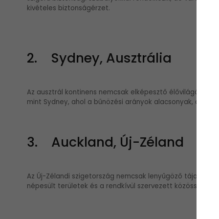
kivételes biztonságérzet.
2. Sydney, Ausztrália
Az ausztrál kontinens nemcsak elképesztő élővilágával és v
mint Sydney, ahol a bűnözési arányok alacsonyak, a turi
3. Auckland, Új-Zéland
Az Új-Zélandi szigetország nemcsak lenyűgöző tájakat, de
népesült területek és a rendkívül szervezett közösség tes