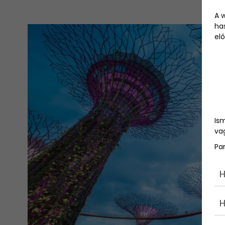
A 
ha
elő
Is
vag
Pa
H
H