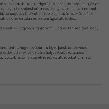
ssék az utazásukat. A szigorú biztonsági intézkedések és az
 amelyek hozzájárulnak ahhoz, hogy ezek a helyek ne csak
biztonságosak is. Az utazók felelős utazási szokásai és a
thatnak a zavartalan és biztonságos utazáshoz.
személy és vagyonőr tanfolyam Budapesten
segíthet, hogy
mára fontos, hogy továbbra is figyeljenek az utazásra
t érdeklődjenek az aktuális helyzetekről. Az alapos
 az utazók maximálisan élvezzék az utazásukat a lehető