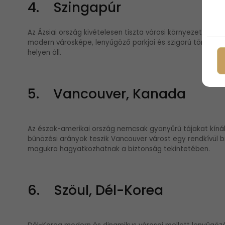
4. Szingapúr
Az Ázsiai ország kivételesen tiszta városi környezettel é
modern városképe, lenyűgöző parkjai és szigorú törvényei 
helyen áll.
5. Vancouver, Kanada
Az észak-amerikai ország nemcsak gyönyűrű tájakat kínál
bűnözési arányok teszik Vancouver várost egy rendkívül bi
magukra hagyatkozhatnak a biztonság tekintetében.
6. Szöul, Dél-Korea