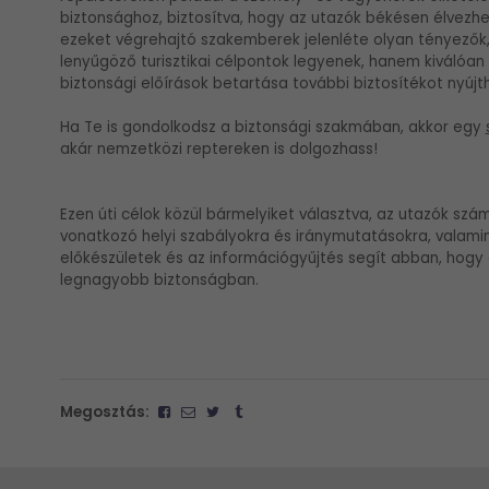
biztonsághoz, biztosítva, hogy az utazók békésen élvezhe
ezeket végrehajtó szakemberek jelenléte olyan tényezők,
lenyűgöző turisztikai célpontok legyenek, hanem kiválóan 
biztonsági előírások betartása további biztosítékot nyúj
Ha Te is gondolkodsz a biztonsági szakmában, akkor egy
akár nemzetközi reptereken is dolgozhass!
Ezen úti célok közül bármelyiket választva, az utazók szá
vonatkozó helyi szabályokra és iránymutatásokra, valamin
előkészületek és az információgyűjtés segít abban, hogy
legnagyobb biztonságban.
Megosztás: