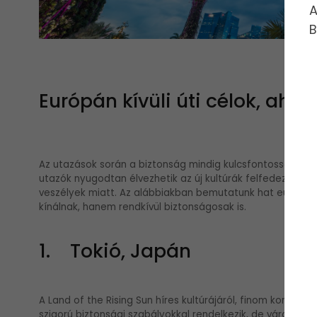
A
B
Európán kívüli úti célok, aho
Az utazások során a biztonság mindig kulcsfontosságú sze
utazók nyugodtan élvezhetik az új kultúrák felfedezését 
veszélyek miatt. Az alábbiakban bemutatunk hat európán 
kínálnak, hanem rendkívül biztonságosak is.
1. Tokió, Japán
A Land of the Rising Sun híres kultúrájáról, finom konyhájá
szigorú biztonsági szabályokkal rendelkezik, de városainak