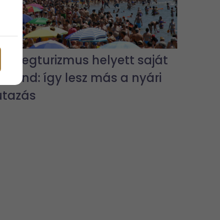
Tömegturizmus helyett saját
kaland: így lesz más a nyári
utazás