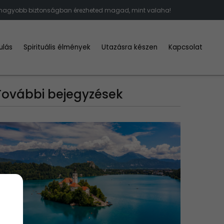
hol nagyobb biztonságban érezheted magad, mint valaha!
ulás
Spirituális élmények
Utazásra készen
Kapcsolat
További bejegyzések