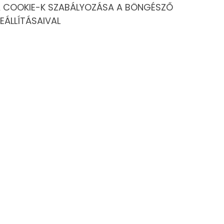
 COOKIE-K SZABÁLYOZÁSA A BÖNGÉSZŐ
EÁLLÍTÁSAIVAL
l a legnagyobb a biztonság
mpont, és számos olyan hely létezik világszerte, ahol az
és a lenyűgöző tájakat anélkül, hogy aggódniuk kellene a
kívüli úti célt, amelyek nemcsak lenyűgöző élményeket
ról és lenyűgöző tájaival tarkított városairól. Japán nemcsak
, például Tokiónak az utcáin való séta során is érezhető a