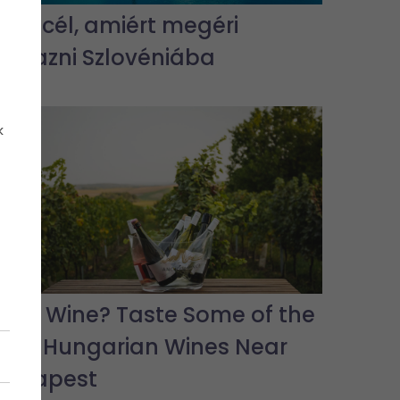
5 úti cél, amiért megéri
elutazni Szlovéniába
k
Love Wine? Taste Some of the
Best Hungarian Wines Near
Budapest