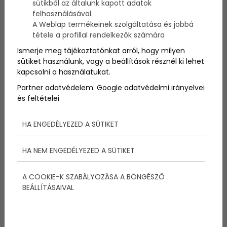
sütikből az általunk kapott adatok
felhasználásával.
A Weblap termékeinek szolgáltatása és jobbá
Ha szeretnél exkluzív megjelenést elérni, van néhány
tétele a profillal rendelkezők számára
olyan időtálló ruhadarab, amit mindenképp be kell
szerezned! A következőkben ezek közül mutatunk be
Ismerje meg tájékoztatónkat arról, hogy milyen
néhányat!
sütiket használunk, vagy a beállítások résznél ki lehet
kapcsolni a használatukat.
Partner adatvédelem:
Google adatvédelmi irányelvei
és feltételei
HA ENGEDÉLYEZED A SÜTIKET
HA NEM ENGEDÉLYEZED A SÜTIKET
A COOKIE-K SZABÁLYOZÁSA A BÖNGÉSZŐ
BEÁLLÍTÁSAIVAL