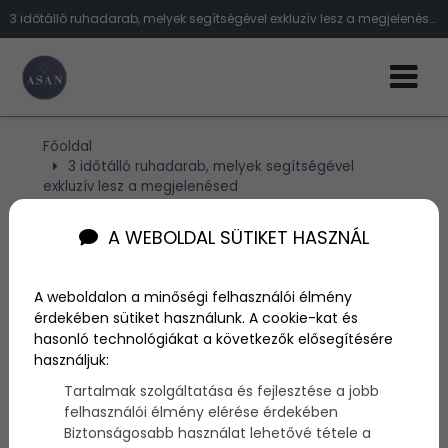
3 időtálló ruhadarab, melyek segítségével exkluzív lesz a megjelenésed
Főoldal
3 időtálló ruhadarab, melyek segítségével
exkluzív lesz a megjelenésed
A WEBOLDAL SÜTIKET HASZNÁL
3 időtálló ruhadarab,
melyek segítségével
A weboldalon a minőségi felhasználói élmény
érdekében sütiket használunk. A cookie-kat és
exkluzív lesz a
hasonló technológiákat a következők elősegítésére
használjuk:
megjelenésed
Tartalmak szolgáltatása és fejlesztése a jobb
felhasználói élmény elérése érdekében
Szerző:
admin
Biztonságosabb használat lehetővé tétele a
2019. június 17.