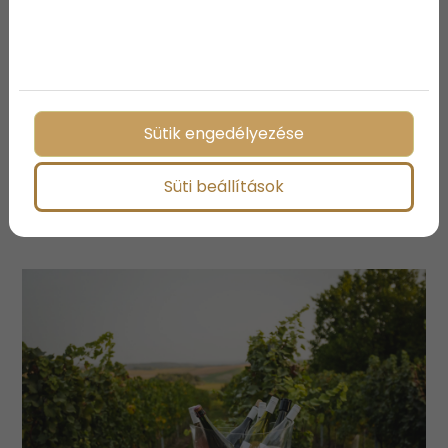
Sütik engedélyezése
5 úti cél, amiért megéri elutazni
Süti beállítások
Szlovéniába